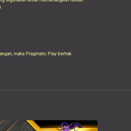
.
rangan, maka Pragmatic Play berhak