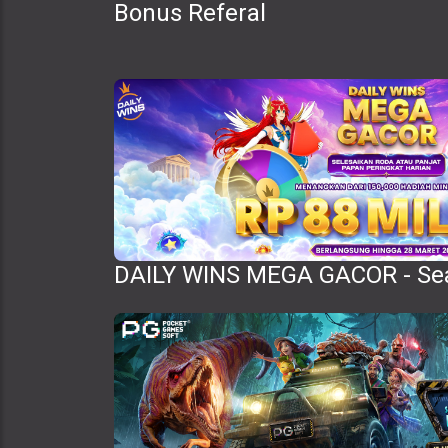
Bonus Referal
DAILY WINS MEGA GACOR - Sea