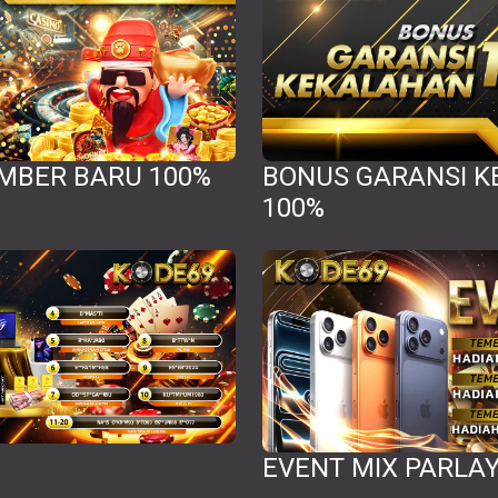
MBER BARU 100%
BONUS GARANSI 
100%
EVENT MIX PARLAY