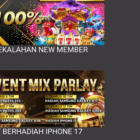
KEKALAHAN NEW MEMBER
 BERHADIAH IPHONE 17