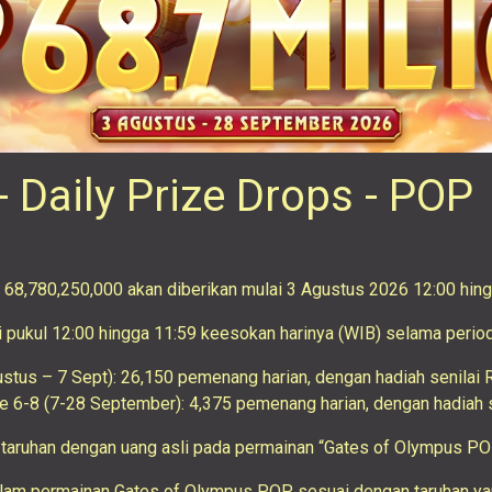
 Daily Prize Drops - POP
Rp 68,780,250,000 akan diberikan mulai 3 Agustus 2026 12:00 hi
ai pukul 12:00 hingga 11:59 keesokan harinya (WIB) selama peri
tus – 7 Sept): 26,150 pemenang harian, dengan hadiah senilai R
 6-8 (7-28 September): 4,375 pemenang harian, dengan hadiah se
g taruhan dengan uang asli pada permainan “Gates of Olympus PO
alam permainan Gates of Olympus POP sesuai dengan taruhan y