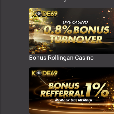
Bonus Rollingan Casino