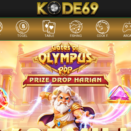
T
TOGEL
TABLE
FISHING
COCK F.
ARC