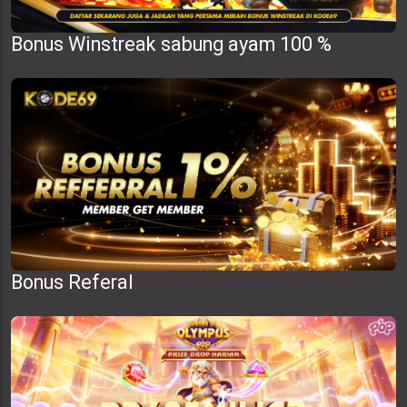
Bonus Winstreak sabung ayam 100 %
Bonus Referal