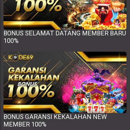
BONUS SELAMAT DATANG MEMBER BARU
100%
BONUS GARANSI KEKALAHAN NEW
MEMBER 100%