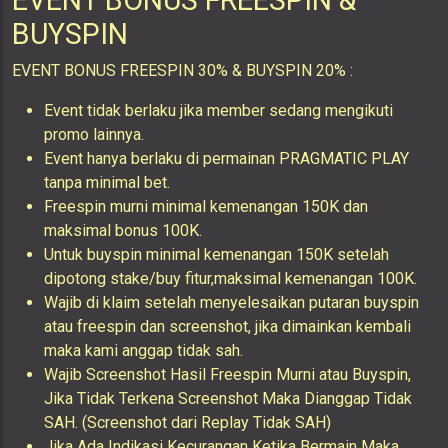
EVENT BONUS FREESPIN &
BUYSPIN
EVENT BONUS FREESPIN 30% & BUYSPIN 20% :
Event tidak berlaku jika member sedang mengikuti
promo lainnya.
Event hanya berlaku di permainan PRAGMATIC PLAY
tanpa minimal bet.
Freespin murni minimal kemenangan 150K dan
maksimal bonus 100K.
Untuk buyspin minimal kemenangan 150K setelah
dipotong stake/buy fitur,maksimal kemenangan 100K.
Wajib di klaim setelah menyelesaikan putaran buyspin
atau freespin dan screenshot, jika dimainkan kembali
maka kami anggap tidak sah.
Wajib Screenshot Hasil Freespin Murni atau Buyspin,
Jika Tidak Terkena Screenshot Maka Dianggap Tidak
SAH. (Screenshot dari Replay Tidak SAH)
Jika Ada Indikasi Kecurangan Ketika Bermain Maka