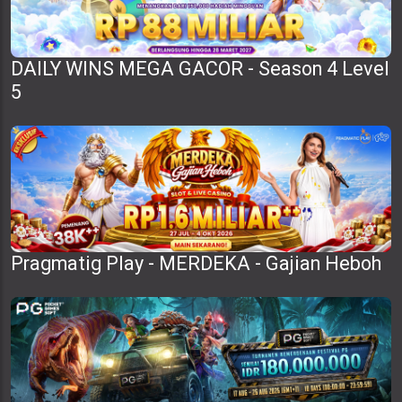
DAILY WINS MEGA GACOR - Season 4 Level
5
Pragmatig Play - MERDEKA - Gajian Heboh