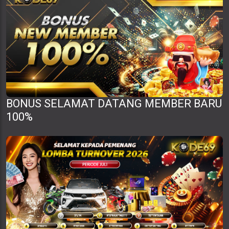
BONUS SELAMAT DATANG MEMBER BARU
100%