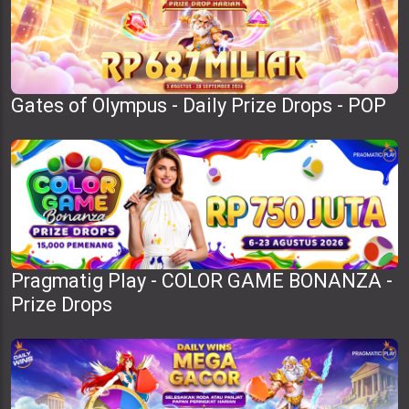
Gates of Olympus - Daily Prize Drops - POP
Pragmatig Play - COLOR GAME BONANZA -
Prize Drops