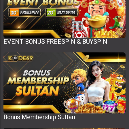
EVENT BONUS FREESPIN & BUYSPIN
Bonus Membership Sultan