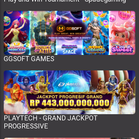
GGSOFT GAMES
PLAYTECH - GRAND JACKPOT
PROGRESSIVE