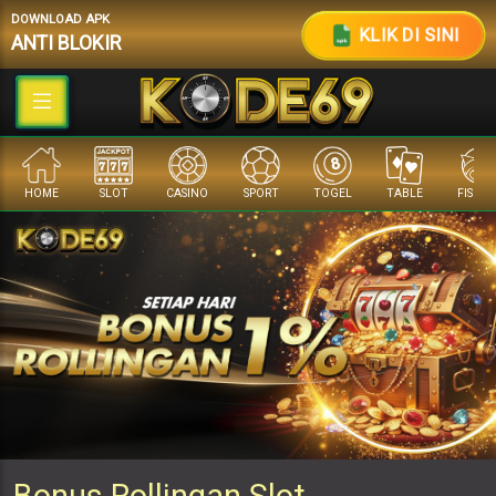
DOWNLOAD APK
KLIK DI SINI
ANTI BLOKIR
SLOT
CASINO
SPORT
TOGEL
TABLE
FISHING
COCK 