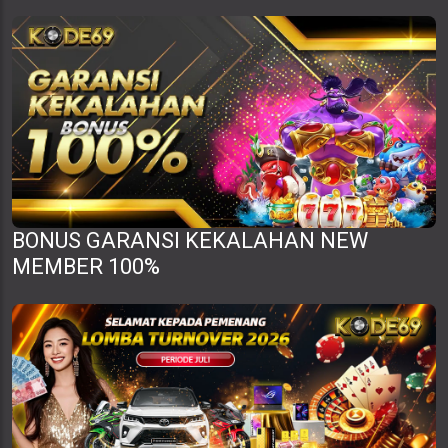
BONUS GARANSI KEKALAHAN NEW
MEMBER 100%