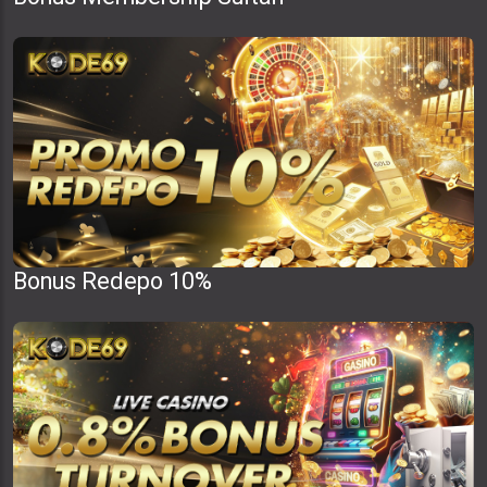
Bonus Redepo 10%