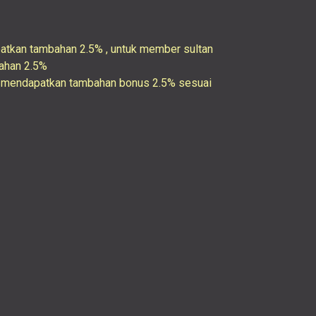
atkan tambahan 2.5% , untuk member sultan
ahan 2.5%
n mendapatkan tambahan bonus 2.5% sesuai