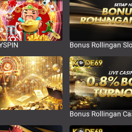
YSPIN
Bonus Rollingan Slo
Bonus Rollingan Ca