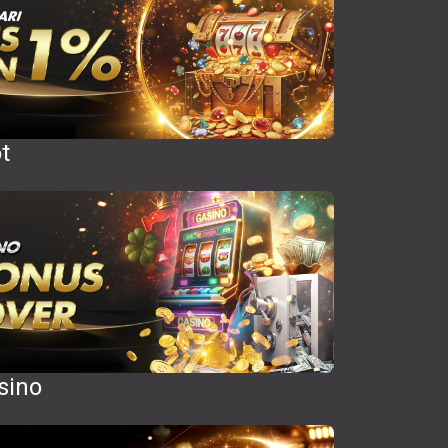
t
sino