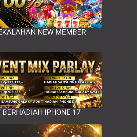
KEKALAHAN NEW MEMBER
 BERHADIAH IPHONE 17