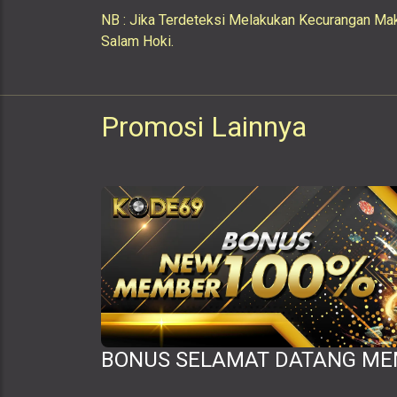
NB : Jika Terdeteksi Melakukan Kecurangan Ma
Salam Hoki.
Promosi Lainnya
BONUS SELAMAT DATANG ME