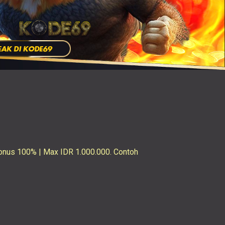
onus 100% | Max IDR 1.000.000. Contoh