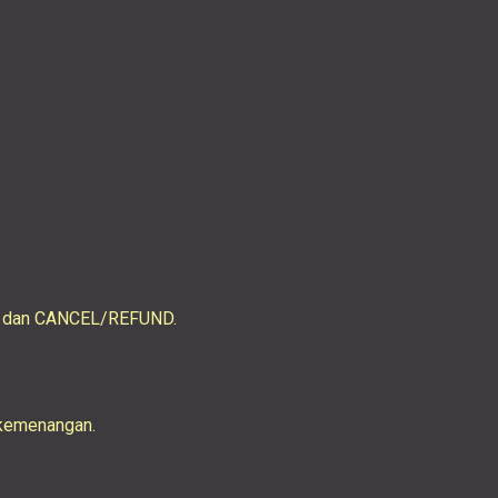
AW dan CANCEL/REFUND.
 kemenangan.