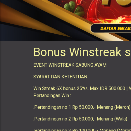
Bonus Winstreak 
EVENT WINSTREAK SABUNG AYAM
SYARAT DAN KETENTUAN :
Win Streak 6X bonus 25%\, Max IDR 500.000 | 
Pertandingan Win :
.Pertandingan no 1 Rp 50.000,- Menang (Meron)
.Pertandingan no 2 Rp 50.000,- Menang (Wala)
.Pertandingan no 3 Rp 100.000,- Menang (Meron