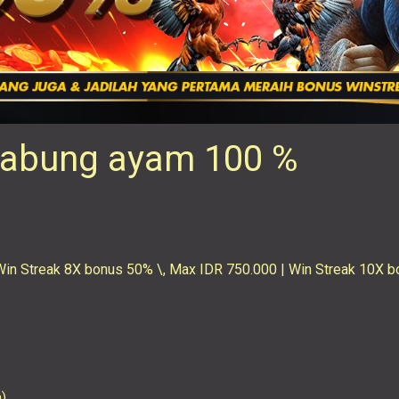
sabung ayam 100 %
Win Streak 8X bonus 50% \, Max IDR 750.000 | Win Streak 10X b
)