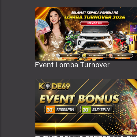
Event Lomba Turnover