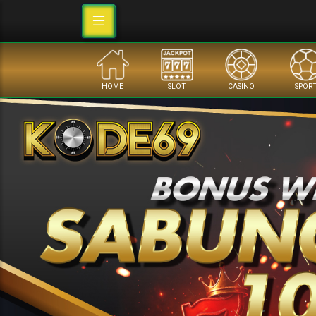
HOME
SLOT
CASINO
SPOR