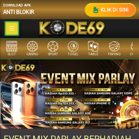
DOWNLOAD APK
KLIK DI SINI
ANTI BLOKIR
SLOT
CASINO
SPORT
TOGEL
TABLE
FISHING
COCK 