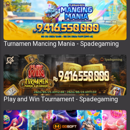
Turnamen Mancing Mania - Spadegaming
Play and Win Tournament - Spadegaming