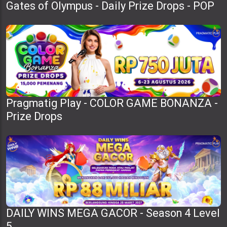
Gates of Olympus - Daily Prize Drops - POP
Pragmatig Play - COLOR GAME BONANZA -
Prize Drops
DAILY WINS MEGA GACOR - Season 4 Level
5