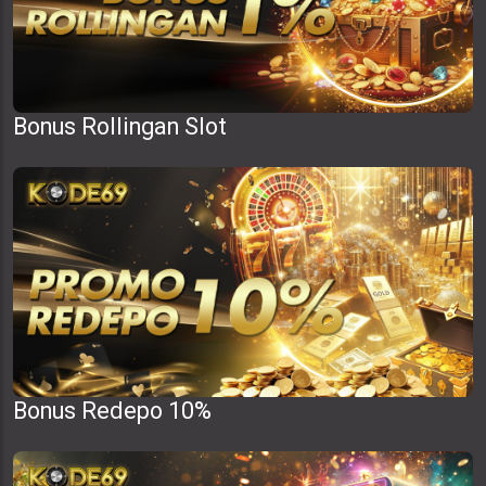
Bonus Rollingan Slot
Bonus Redepo 10%