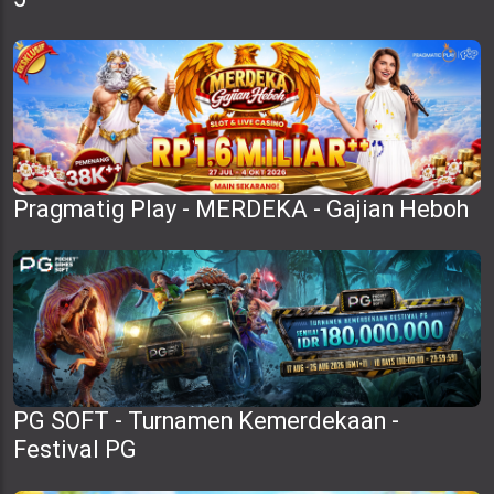
Pragmatig Play - MERDEKA - Gajian Heboh
PG SOFT - Turnamen Kemerdekaan -
Festival PG