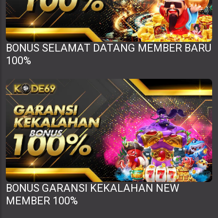
BONUS SELAMAT DATANG MEMBER BARU
100%
BONUS GARANSI KEKALAHAN NEW
MEMBER 100%