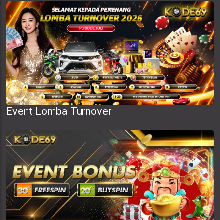
Event Lomba Turnover