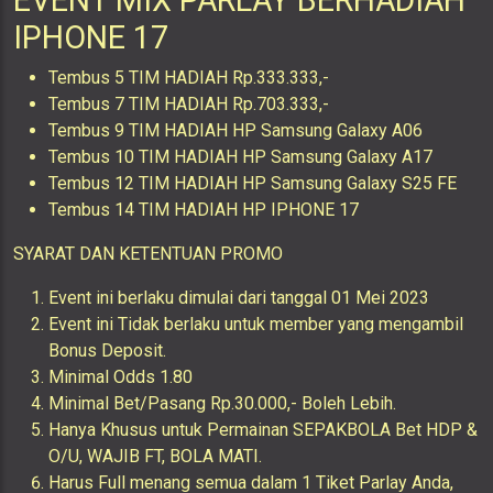
EVENT MIX PARLAY BERHADIAH
IPHONE 17
Tembus 5 TIM HADIAH Rp.333.333,-
Tembus 7 TIM HADIAH Rp.703.333,-
Tembus 9 TIM HADIAH HP Samsung Galaxy A06
Tembus 10 TIM HADIAH HP Samsung Galaxy A17
Tembus 12 TIM HADIAH HP Samsung Galaxy S25 FE
Tembus 14 TIM HADIAH HP IPHONE 17
SYARAT DAN KETENTUAN PROMO
Event ini berlaku dimulai dari tanggal 01 Mei 2023
Event ini Tidak berlaku untuk member yang mengambil
Bonus Deposit.
Minimal Odds 1.80
Minimal Bet/Pasang Rp.30.000,- Boleh Lebih.
Hanya Khusus untuk Permainan SEPAKBOLA Bet HDP &
O/U, WAJIB FT, BOLA MATI.
Harus Full menang semua dalam 1 Tiket Parlay Anda,