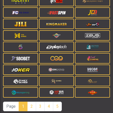
Page
1
2
3
4
5