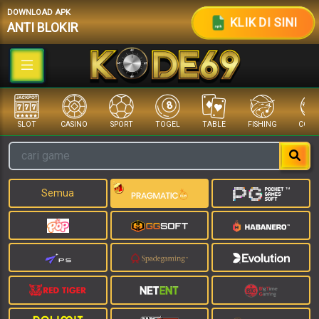
DOWNLOAD APK
KLIK DI SINI
ANTI BLOKIR
SLOT
CASINO
SPORT
TOGEL
TABLE
FISHING
COCK 
Semua