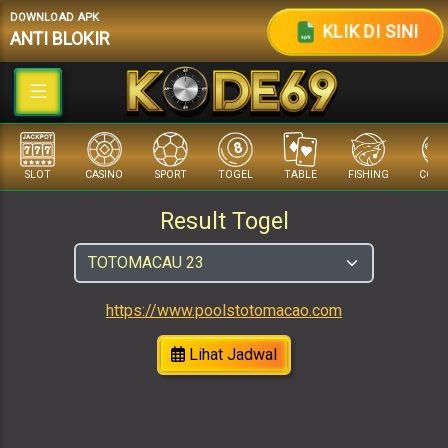
DOWNLOAD APK
KLIK DI SINI
ANTI BLOKIR
SLOT
CASINO
SPORT
TOGEL
TABLE
FISHING
COCK 
Result Togel
https://www.poolstotomacao.com
Lihat Jadwal