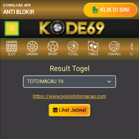
DOWNLOAD APK
KLIK DI SINI
ANTI BLOKIR
SLOT
CASINO
SPORT
TOGEL
TABLE
FISHING
COCK 
Result Togel
https://www.poolstotomacao.com
Lihat Jadwal