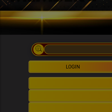
LOGIN