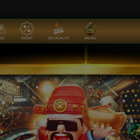
ADE
PROMO
MEGAGACOR
ANUBIS