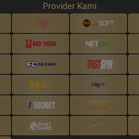
Provider Kami