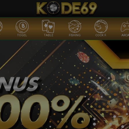
T
TOGEL
TABLE
FISHING
COCK F.
ARC