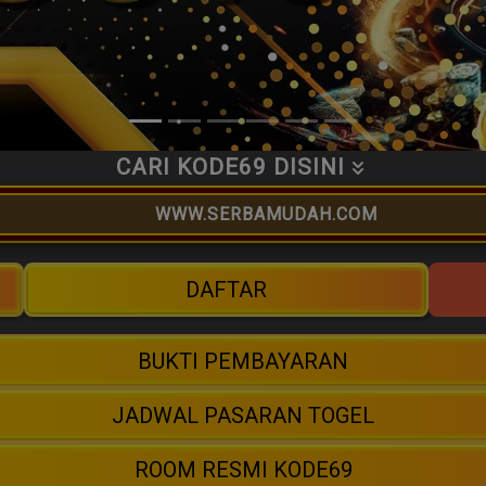
CARI KODE69 DISINI
WWW.SERBAMUDAH.COM
DAFTAR
BUKTI PEMBAYARAN
JADWAL PASARAN TOGEL
ROOM RESMI KODE69