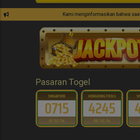
Kami menginformasikan bahwa saat ini sedang terjadi ganggua
Pasaran Togel
SINGAPORE
HONGKONG POOLS
SYDNEY POOLS
TO
0715
4245
4816
01 : 52 : 51
06 : 52 : 51
21 : 47 : 51