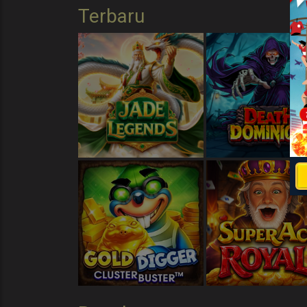
Terbaru