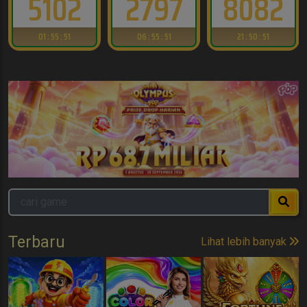
2797
8082
5131
06 : 55 : 50
21 : 50 : 50
08 : 10 : 50
Terbaru
Lihat lebih banyak