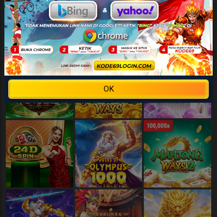
Populer
Lihat lebih banyak
OK