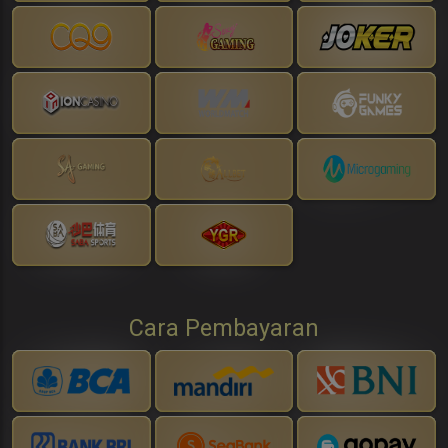
Cara Pembayaran