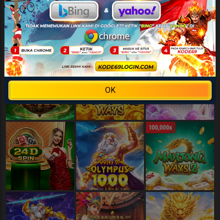
Populer
Lihat lebih banyak
OK