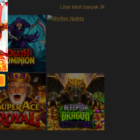
Lihat lebih banyak