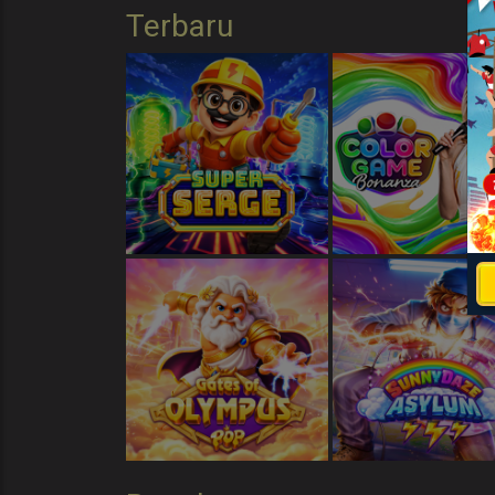
Terbaru