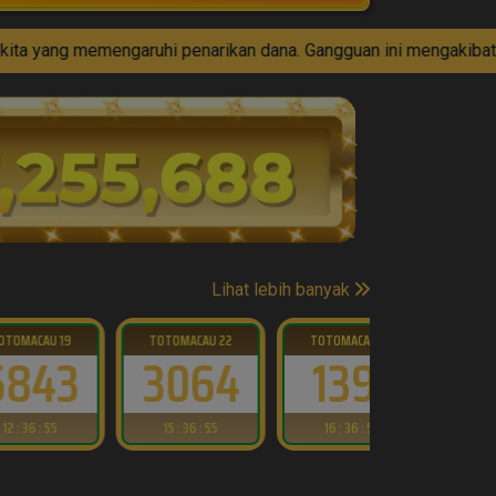
rikan dana. Gangguan ini mengakibatkan beberapa transaksi meng
Lihat lebih banyak
MACAU 19
TOTOMACAU 22
TOTOMACAU 23
JA
843
3064
1391
25
: 36 : 52
15 : 36 : 52
16 : 36 : 52
10 : 5