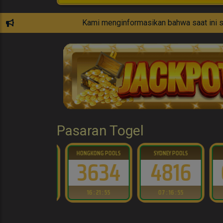
 menginformasikan bahwa saat ini sedang terjadi gangguan tekn
Pasaran Togel
SINGAPORE
HONGKONG POOLS
SYDNEY POOLS
TO
0715
3634
4816
TUTUP
16 : 21 : 52
07 : 16 : 52