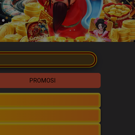
PROMOSI