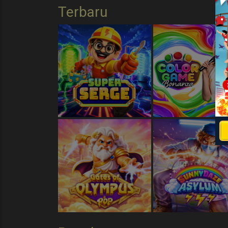
Terbaru