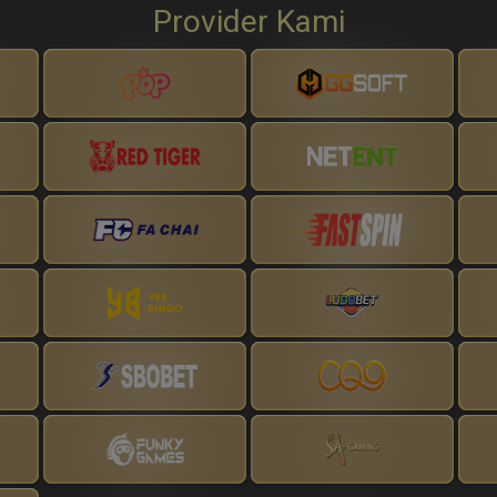
Provider Kami