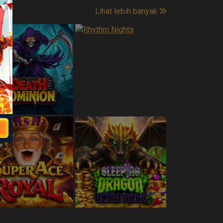
Lihat lebih banyak